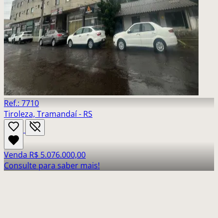
Ref.: 7710
Tiroleza, Tramandaí - RS
Venda
R$ 5.076.000,00
Consulte para saber mais!