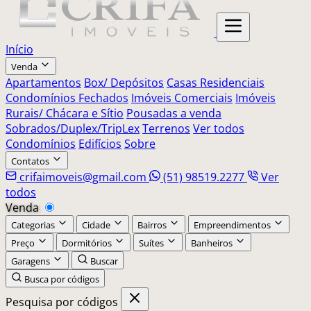
Início
Venda
Apartamentos
Box/ Depósitos
Casas Residenciais
Condomínios Fechados
Imóveis Comerciais
Imóveis
Rurais/ Chácara e Sítio
Pousadas a venda
Sobrados/Duplex/TripLex
Terrenos
Ver todos
Condomínios
Edifícios
Sobre
Contatos
crifaimoveis@gmail.com
(51) 98519.2277
Ver
todos
Venda
Categorias
Cidade
Bairros
Empreendimentos
Preço
Dormitórios
Suítes
Banheiros
Garagens
Buscar
Busca por códigos
Pesquisa por códigos