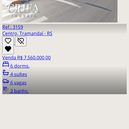
Ref.: 3159
Centro, Tramandaí - RS
Venda
R$ 7.560.000,00
6 dorms.
4 suítes
6 vagas
2 banhs.