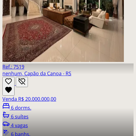
Ref.: 7519
nenhum, Capão da Canoa - RS
Venda
R$ 20.000.000,00
6 dorms.
6 suítes
4 vagas
6 banhs.