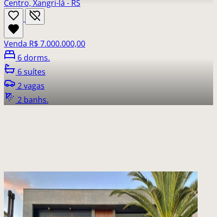
Centro, Xangri-lá - RS
Venda
R$ 7.000.000,00
6 dorms.
6 suítes
2 vagas
2 banhs.