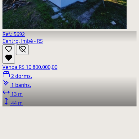
Ref.: 5692
Centro, Imbé - RS
Venda
R$ 10.800.000,00
2 dorms.
1 banhs.
13 m
44 m