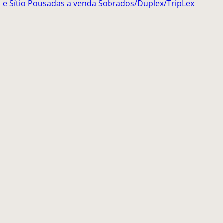
e Sítio
Pousadas a venda
Sobrados/Duplex/TripLex