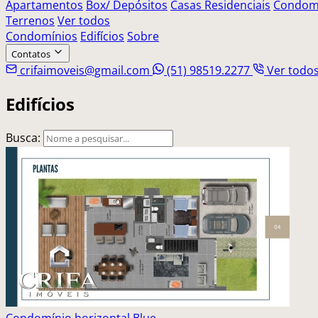
Apartamentos
Box/ Depósitos
Casas Residenciais
Condomí
Terrenos
Ver todos
Condomínios
Edifícios
Sobre
Contatos
crifaimoveis@gmail.com
(51) 98519.2277
Ver todo
Edifícios
Busca:
Condomínio horizontal Blue