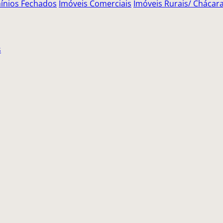
nios Fechados
Imóveis Comerciais
Imóveis Rurais/ Chácara 
s