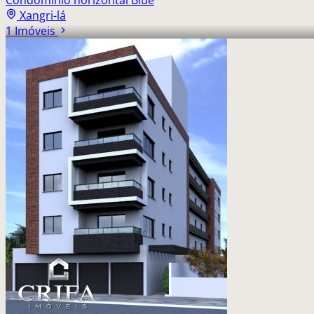
Xangri-lá
1 Imóveis