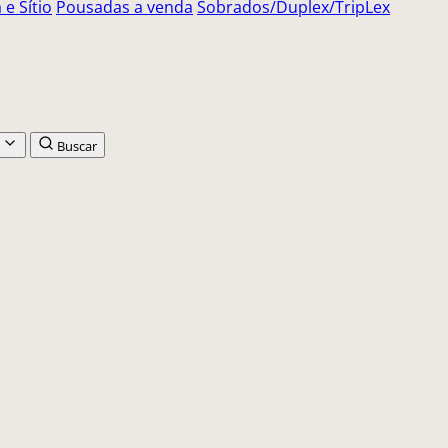
e Sítio
Pousadas a venda
Sobrados/Duplex/TripLex
Buscar