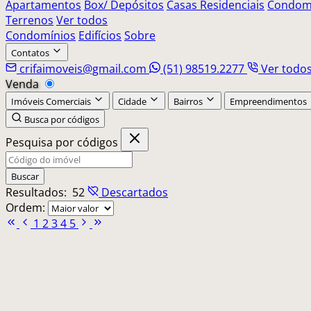
Apartamentos
Box/ Depósitos
Casas Residenciais
Condomí
Terrenos
Ver todos
Condomínios
Edifícios
Sobre
Contatos
crifaimoveis@gmail.com
(51) 98519.2277
Ver todo
Venda
Imóveis Comerciais
Cidade
Bairros
Empreendimentos
Busca por códigos
Pesquisa por códigos
Buscar
Resultados:
52
Descartados
Ordem:
1
2
3
4
5