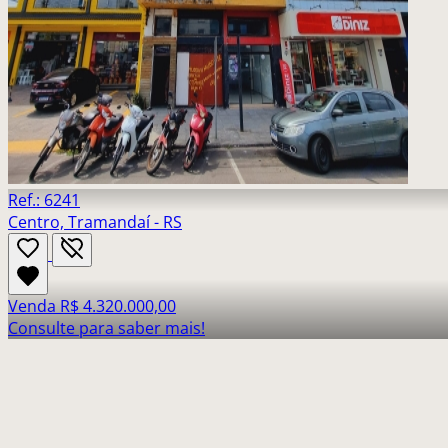
Ref.: 6241
Centro, Tramandaí - RS
Venda
R$ 4.320.000,00
Consulte para saber mais!