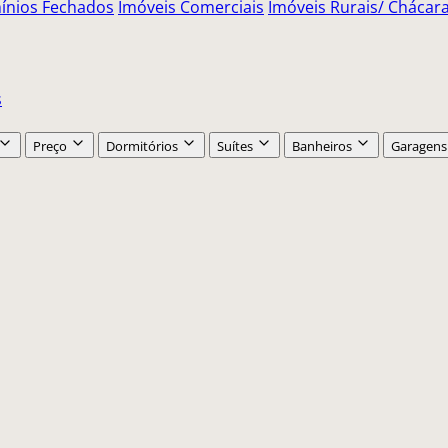
nios Fechados
Imóveis Comerciais
Imóveis Rurais/ Chácara 
s
Preço
Dormitórios
Suítes
Banheiros
Garagens