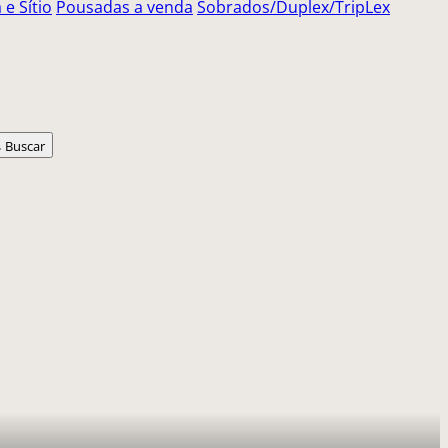
e Sítio
Pousadas a venda
Sobrados/Duplex/TripLex
Buscar