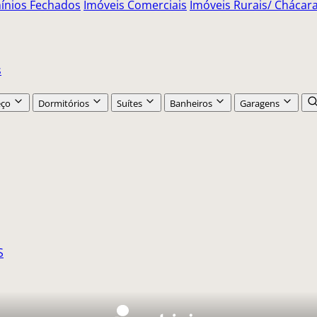
nios Fechados
Imóveis Comerciais
Imóveis Rurais/ Chácara 
s
eço
Dormitórios
Suítes
Banheiros
Garagens
S