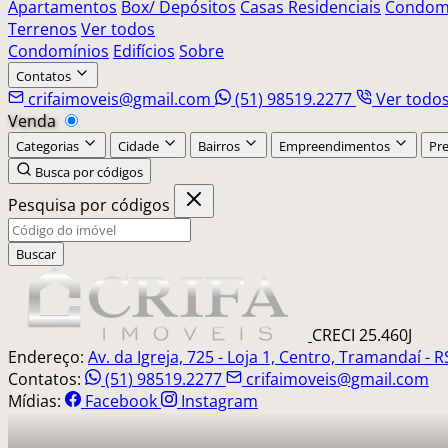
Apartamentos
Box/ Depósitos
Casas Residenciais
Condomí
Terrenos
Ver todos
Condomínios
Edifícios
Sobre
Contatos
crifaimoveis@gmail.com
(51) 98519.2277
Ver todo
Venda
Categorias
Cidade
Bairros
Empreendimentos
Pr
Busca por códigos
Pesquisa por códigos
Buscar
CRECI 25.460J
Endereço:
Av. da Igreja, 725 - Loja 1, Centro, Tramandaí - R
Contatos:
(51) 98519.2277
crifaimoveis@gmail.com
Mídias:
Facebook
Instagram