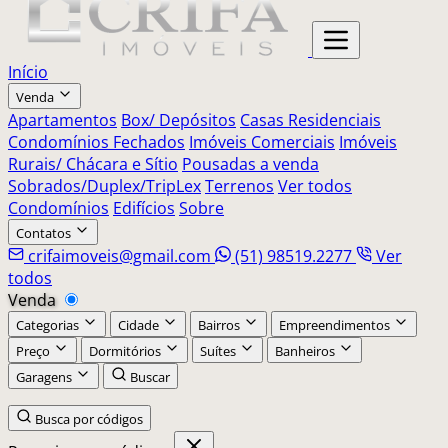
Início
Venda
Apartamentos
Box/ Depósitos
Casas Residenciais
Condomínios Fechados
Imóveis Comerciais
Imóveis
Rurais/ Chácara e Sítio
Pousadas a venda
Sobrados/Duplex/TripLex
Terrenos
Ver todos
Condomínios
Edifícios
Sobre
Contatos
crifaimoveis@gmail.com
(51) 98519.2277
Ver
todos
Venda
Categorias
Cidade
Bairros
Empreendimentos
Preço
Dormitórios
Suítes
Banheiros
Garagens
Buscar
Busca por códigos