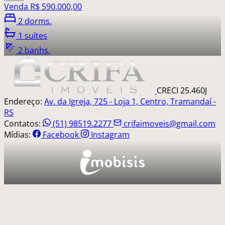
Venda
R$ 590.000,00
2 dorms.
1 suítes
2 banhs.
CRECI 25.460J
Endereço:
Av. da Igreja, 725 - Loja 1, Centro, Tramandaí -
RS
Contatos:
(51) 98519.2277
crifaimoveis@gmail.com
Mídias:
Facebook
Instagram