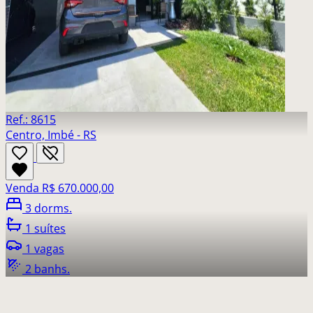
Ref.: 8615
Centro, Imbé - RS
Venda
R$ 670.000,00
3 dorms.
1 suítes
1 vagas
2 banhs.