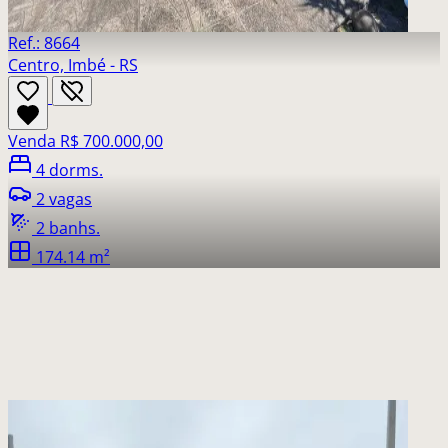
Ref.: 8664
Centro, Imbé - RS
Venda
R$ 700.000,00
4 dorms.
2 vagas
2 banhs.
174.14 m²