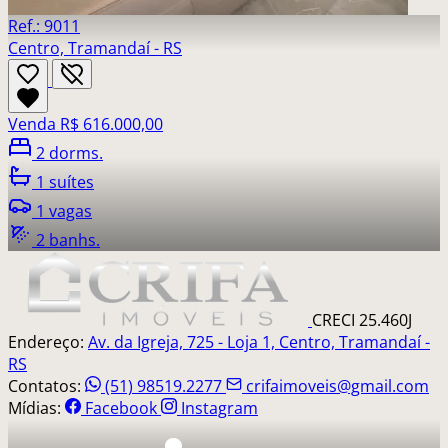
Ref.: 9011
Centro, Tramandaí - RS
Venda
R$ 616.000,00
2 dorms.
1 suítes
1 vagas
2 banhs.
CRECI 25.460J
Endereço:
Av. da Igreja, 725 - Loja 1, Centro, Tramandaí -
RS
Contatos:
(51) 98519.2277
crifaimoveis@gmail.com
Mídias:
Facebook
Instagram