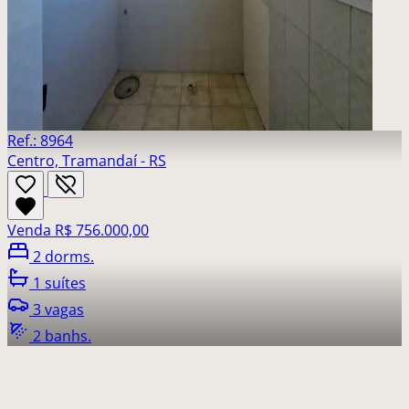
Ref.: 8964
Centro, Tramandaí - RS
Venda
R$ 756.000,00
2 dorms.
1 suítes
3 vagas
2 banhs.