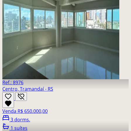
Ref.: 8976
Centro, Tramandaí - RS
Venda
R$ 650.000,00
3 dorms.
1 suítes