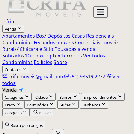
Início
Venda
Apartamentos
Box/ Depósitos
Casas Residenciais
Condomínios Fechados
Imóveis Comerciais
Imóveis
Rurais/ Chácara e Sítio
Pousadas a venda
Sobrados/Duplex/TripLex
Terrenos
Ver todos
Condomínios
Edifícios
Sobre
Contatos
crifaimoveis@gmail.com
(51) 98519.2277
Ver
todos
Venda
Categorias
Cidade
Bairros
Empreendimentos
Preço
Dormitórios
Suítes
Banheiros
Garagens
Buscar
Busca por códigos