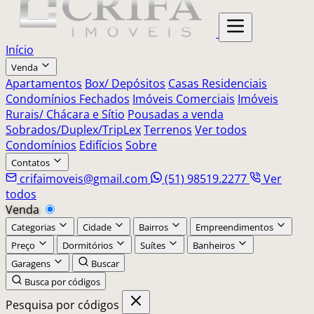
Início
Venda
Apartamentos
Box/ Depósitos
Casas Residenciais
Condomínios Fechados
Imóveis Comerciais
Imóveis
Rurais/ Chácara e Sítio
Pousadas a venda
Sobrados/Duplex/TripLex
Terrenos
Ver todos
Condomínios
Edifícios
Sobre
Contatos
crifaimoveis@gmail.com
(51) 98519.2277
Ver
todos
Venda
Categorias
Cidade
Bairros
Empreendimentos
Preço
Dormitórios
Suítes
Banheiros
Garagens
Buscar
Busca por códigos
Pesquisa por códigos